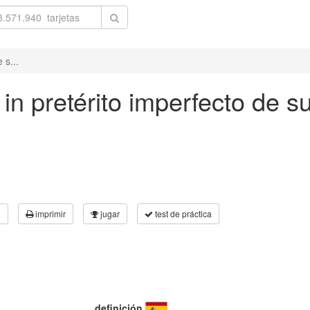
 s...
in pretérito imperfecto de su
3
imprimir
jugar
test de práctica
definición