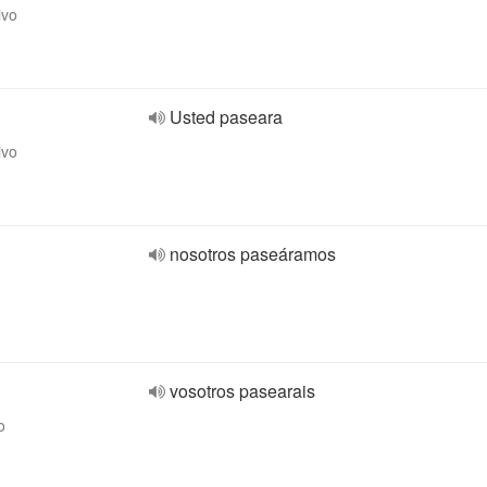
ivo
Usted paseara
ivo
nosotros paseáramos
vosotros pasearais
o