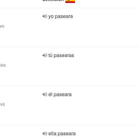
yo paseara
ivo
tú pasearas
tivo
él paseara
ivo
ella paseara