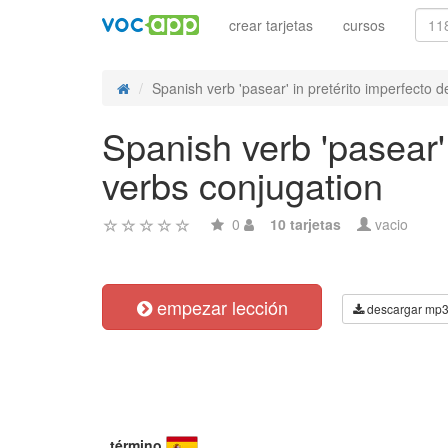
crear tarjetas
cursos
Spanish verb 'pasear' in pretérito imperfecto de
Spanish verb 'pasear' 
verbs conjugation
0
10 tarjetas
vacio
empezar lección
descargar mp
término