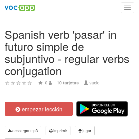
Toggl
navig
Spanish verb 'pasar' in
futuro simple de
subjuntivo - regular verbs
conjugation
0
10 tarjetas
vacio
empezar lección
descargar mp3
imprimir
jugar