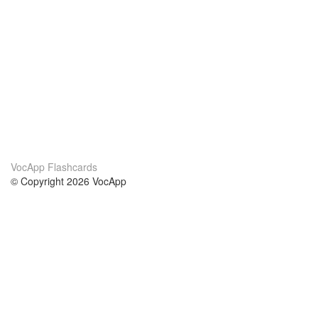
VocApp Flashcards
© Copyright 2026 VocApp
02-798 Mielczarskiego 8/58
Warsaw, Poland (EU)