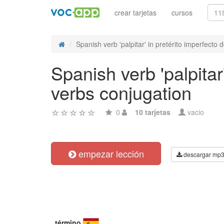
crear tarjetas
cursos
Spanish verb 'palpitar' in pretérito imperfecto d
Spanish verb 'palpitar
verbs conjugation
0
10 tarjetas
vacio
empezar lección
descargar mp
término