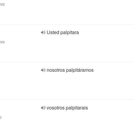
ivo
Usted palpitara
ivo
nosotros palpitáramos
vosotros palpitarais
o