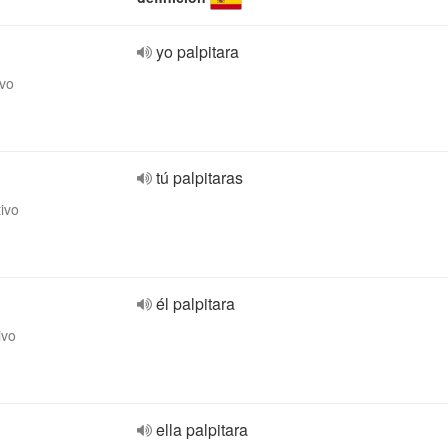
yo palpitara
ivo
tú palpitaras
tivo
él palpitara
ivo
ella palpitara