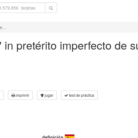
e...
' in pretérito imperfecto de s
3
imprimir
jugar
test de práctica
definición