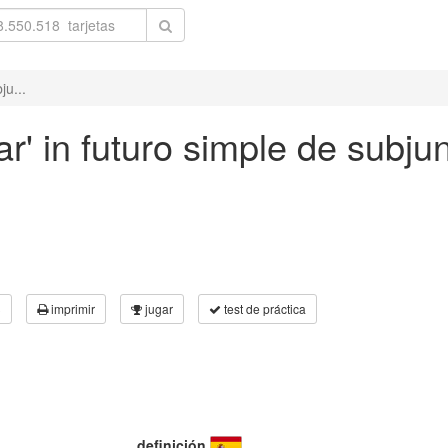
ju...
r' in futuro simple de subjun
3
imprimir
jugar
test de práctica
definición