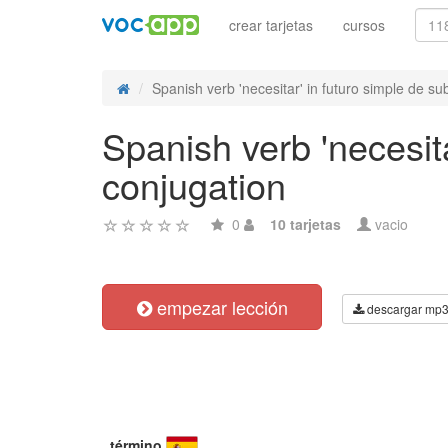
crear tarjetas
cursos
Spanish verb 'necesitar' in futuro simple de sub
Spanish verb 'necesita
conjugation
0
10 tarjetas
vacio
empezar lección
descargar mp
término