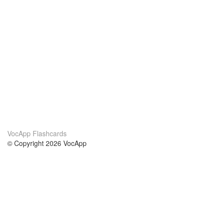
VocApp Flashcards
© Copyright 2026 VocApp
02-798 Mielczarskiego 8/58
Warsaw, Poland (EU)