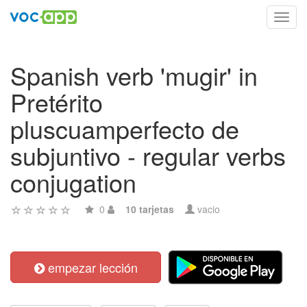
Toggl
navig
Spanish verb 'mugir' in
Pretérito
pluscuamperfecto de
subjuntivo - regular verbs
conjugation
0
10 tarjetas
vacio
empezar lección