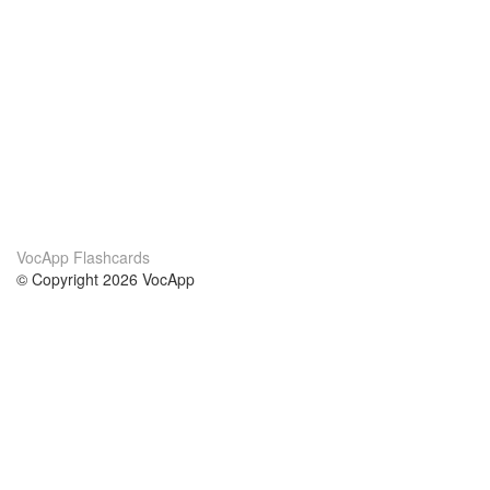
VocApp Flashcards
© Copyright 2026 VocApp
02-798 Mielczarskiego 8/58
Warsaw, Poland (EU)