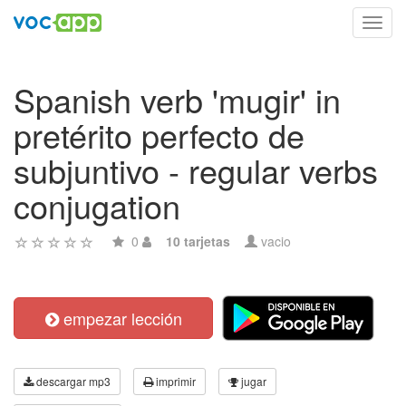
Toggl
navig
Spanish verb 'mugir' in
pretérito perfecto de
subjuntivo - regular verbs
conjugation
0
10 tarjetas
vacio
empezar lección
descargar mp3
imprimir
jugar