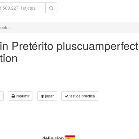
ecto...
in Pretérito pluscuamperfect
tion
3
imprimir
jugar
test de práctica
definición