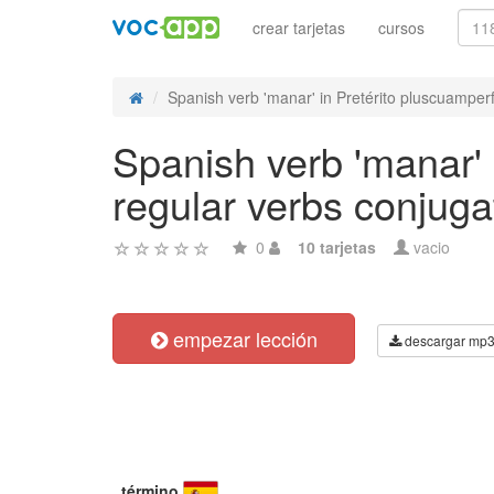
crear tarjetas
cursos
Spanish verb 'manar' in Pretérito pluscuamperf
Spanish verb 'manar' 
regular verbs conjuga
0
10 tarjetas
vacio
empezar lección
descargar mp
término