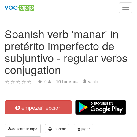
Toggl
navig
Spanish verb 'manar' in
pretérito imperfecto de
subjuntivo - regular verbs
conjugation
0
10 tarjetas
vacio
empezar lección
descargar mp3
imprimir
jugar