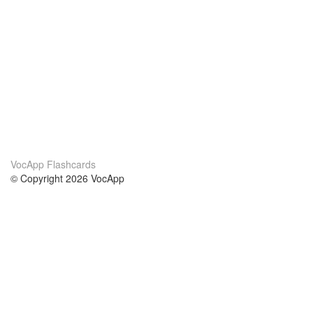
VocApp Flashcards
© Copyright 2026 VocApp
02-798 Mielczarskiego 8/58
Warsaw, Poland (EU)