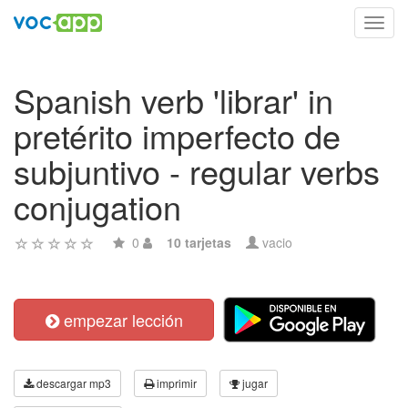
Toggl
navig
Spanish verb 'librar' in
pretérito imperfecto de
subjuntivo - regular verbs
conjugation
0
10 tarjetas
vacio
empezar lección
descargar mp3
imprimir
jugar