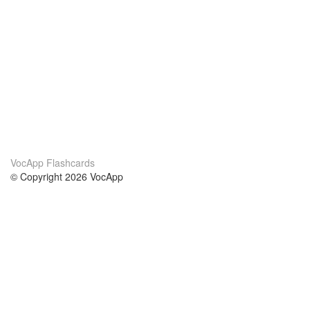
VocApp Flashcards
© Copyright 2026 VocApp
02-798 Mielczarskiego 8/58
Warsaw, Poland (EU)