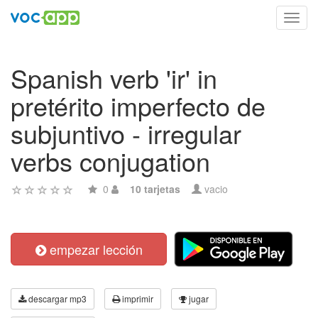
Toggl
navig
Spanish verb 'ir' in
pretérito imperfecto de
subjuntivo - irregular
verbs conjugation
0
10 tarjetas
vacio
empezar lección
descargar mp3
imprimir
jugar