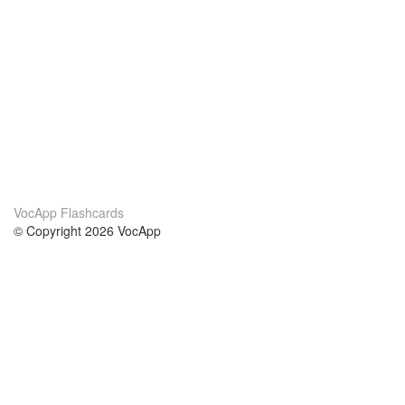
VocApp Flashcards
© Copyright 2026 VocApp
02-798 Mielczarskiego 8/58
Warsaw, Poland (EU)