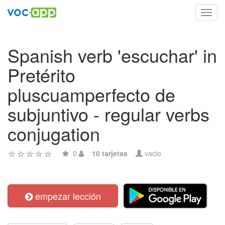
Toggl
navig
Spanish verb 'escuchar' in
Pretérito
pluscuamperfecto de
subjuntivo - regular verbs
conjugation
0
10 tarjetas
vacio
empezar lección