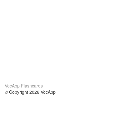
VocApp Flashcards
© Copyright 2026 VocApp
02-798 Mielczarskiego 8/58
Warsaw, Poland (EU)