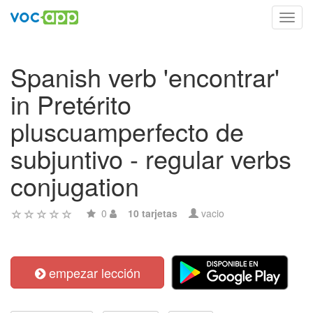
Toggl
navig
Spanish verb 'encontrar'
in Pretérito
pluscuamperfecto de
subjuntivo - regular verbs
conjugation
0
10 tarjetas
vacio
empezar lección