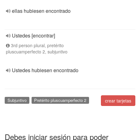
ellas hubiesen encontrado
Ustedes [encontrar]
3rd person plural, pretérito
pluscuamperfecto 2, subjuntivo
Ustedes hubiesen encontrado
Subjuntivo
Pretérito pluscuamperfecto 2
crear tarjetas
Debes iniciar sesión para poder