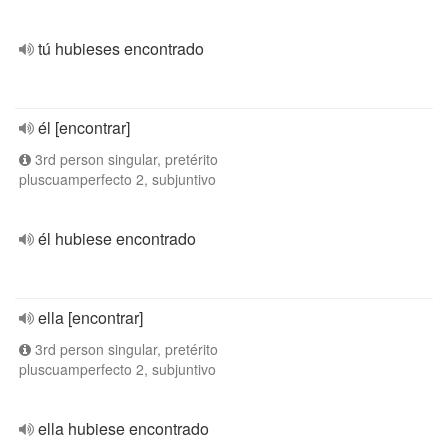
tú hubieses encontrado
él [encontrar]
3rd person singular, pretérito
pluscuamperfecto 2, subjuntivo
él hubiese encontrado
ella [encontrar]
3rd person singular, pretérito
pluscuamperfecto 2, subjuntivo
ella hubiese encontrado