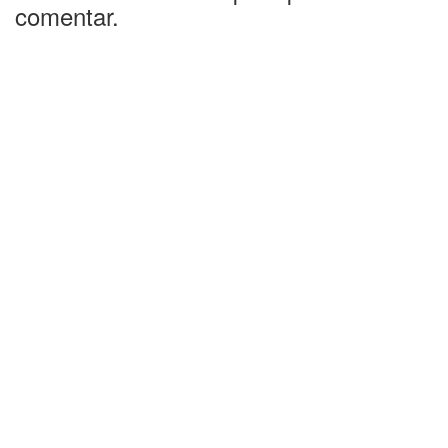
comentar.