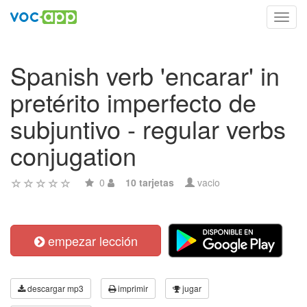
Toggl
navig
Spanish verb 'encarar' in
pretérito imperfecto de
subjuntivo - regular verbs
conjugation
0
10 tarjetas
vacio
empezar lección
descargar mp3
imprimir
jugar