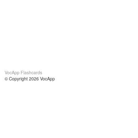
VocApp Flashcards
© Copyright 2026 VocApp
02-798 Mielczarskiego 8/58
Warsaw, Poland (EU)