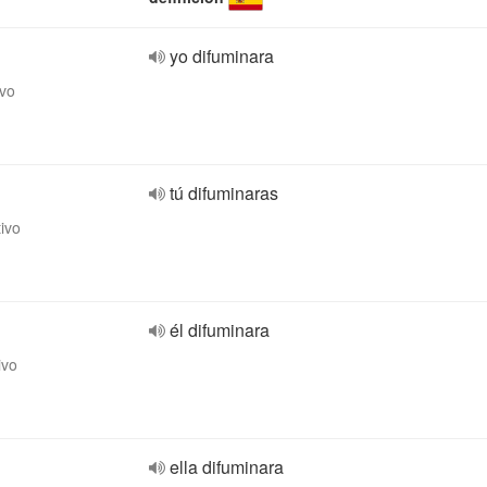
yo difuminara
ivo
tú difuminaras
tivo
él difuminara
ivo
ella difuminara