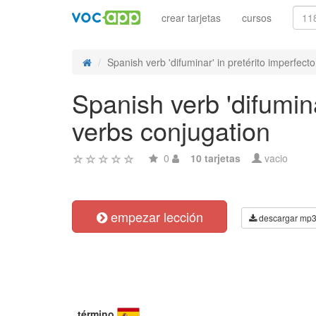
crear tarjetas
cursos
Spanish verb 'difuminar' in pretérito imperfecto 
Spanish verb 'difumina
verbs conjugation
0
10 tarjetas
vacio
empezar lección
descargar mp
término