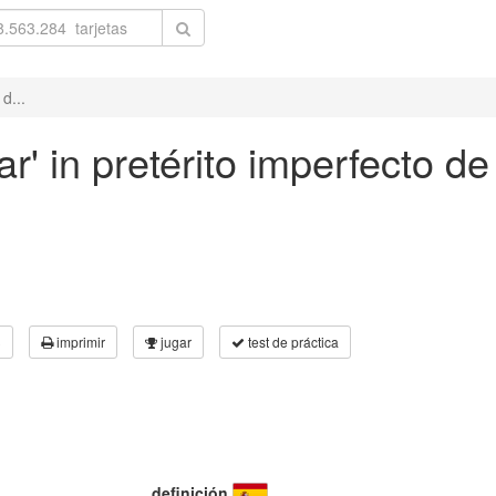
d...
r' in pretérito imperfecto de
3
imprimir
jugar
test de práctica
definición