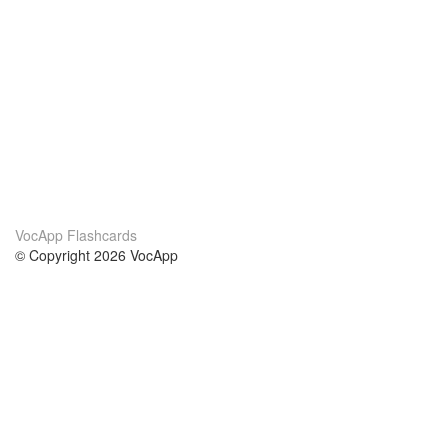
VocApp Flashcards
© Copyright 2026 VocApp
02-798 Mielczarskiego 8/58
Warsaw, Poland (EU)