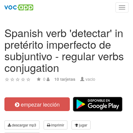
Toggl
navig
Spanish verb 'detectar' in
pretérito imperfecto de
subjuntivo - regular verbs
conjugation
0
10 tarjetas
vacio
empezar lección
descargar mp3
imprimir
jugar