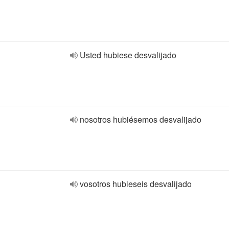
Usted hubiese desvalijado
nosotros hubiésemos desvalijado
vosotros hubieseis desvalijado