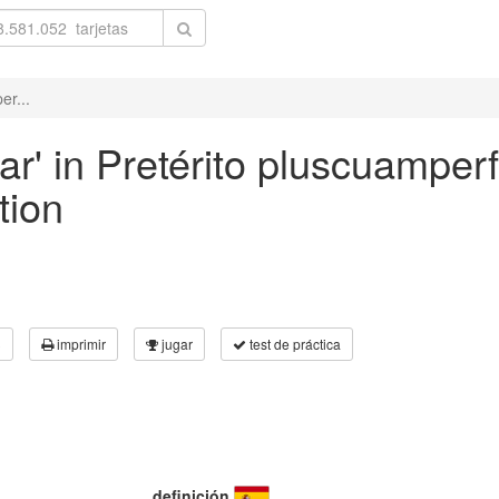
er...
ar' in Pretérito pluscuamperf
tion
3
imprimir
jugar
test de práctica
definición