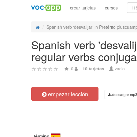
crear tarjetas
cursos
Spanish verb 'desvalijar' in Pretérito pluscuamp
Spanish verb 'desvalij
regular verbs conjuga
0
10 tarjetas
vacio
empezar lección
descargar mp
término