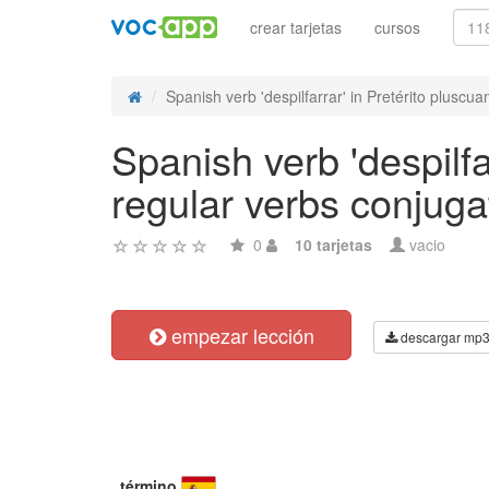
crear tarjetas
cursos
Spanish verb 'despilfarrar' in Pretérito pluscua
Spanish verb 'despilfa
regular verbs conjuga
0
10 tarjetas
vacio
empezar lección
descargar mp
término