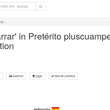
mp...
rrar' in Pretérito pluscuampe
tion
3
imprimir
jugar
test de práctica
definición