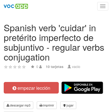
Toggl
navig
Spanish verb 'cuidar' in
pretérito imperfecto de
subjuntivo - regular verbs
conjugation
0
10 tarjetas
vacio
empezar lección
descargar mp3
imprimir
jugar