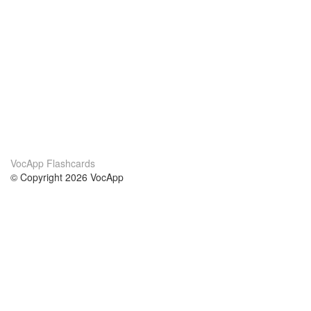
VocApp Flashcards
© Copyright 2026 VocApp
02-798 Mielczarskiego 8/58
Warsaw, Poland (EU)