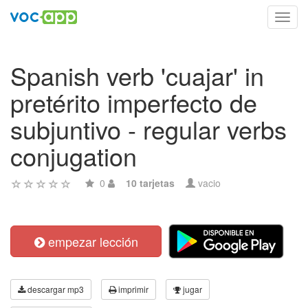
Toggl
navig
Spanish verb 'cuajar' in
pretérito imperfecto de
subjuntivo - regular verbs
conjugation
0
10 tarjetas
vacio
empezar lección
descargar mp3
imprimir
jugar