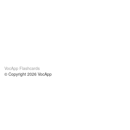
VocApp Flashcards
© Copyright 2026 VocApp
02-798 Mielczarskiego 8/58
Warsaw, Poland (EU)