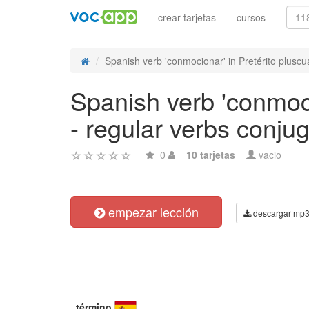
crear tarjetas
cursos
Spanish verb 'conmocionar' in Pretérito pluscu
Spanish verb 'conmoci
- regular verbs conju
0
10 tarjetas
vacio
empezar lección
descargar mp
término