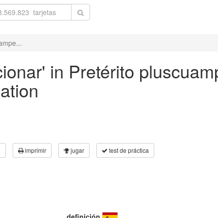
ampe...
onar' in Pretérito pluscuam
gation
3
imprimir
jugar
test de práctica
definición