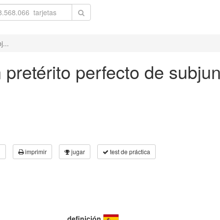
j...
n pretérito perfecto de subjun
3
imprimir
jugar
test de práctica
definición