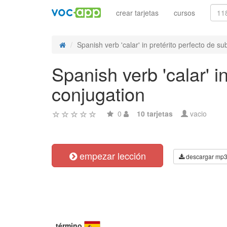
crear tarjetas
cursos
Spanish verb 'calar' in pretérito perfecto de sub
Spanish verb 'calar' i
conjugation
0
10 tarjetas
vacio
empezar lección
descargar mp
término