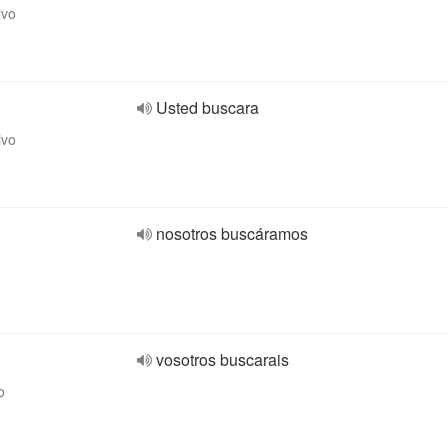
ivo
Usted buscara
ivo
nosotros buscáramos
vosotros buscarais
o