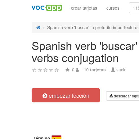
crear tarjetas
cursos
Spanish verb 'buscar' in pretérito imperfecto de
Spanish verb 'buscar' 
verbs conjugation
0
10 tarjetas
vacio
empezar lección
descargar mp
término