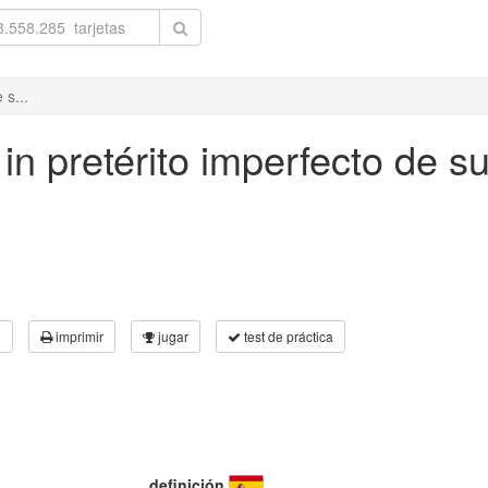
 s...
in pretérito imperfecto de su
3
imprimir
jugar
test de práctica
definición