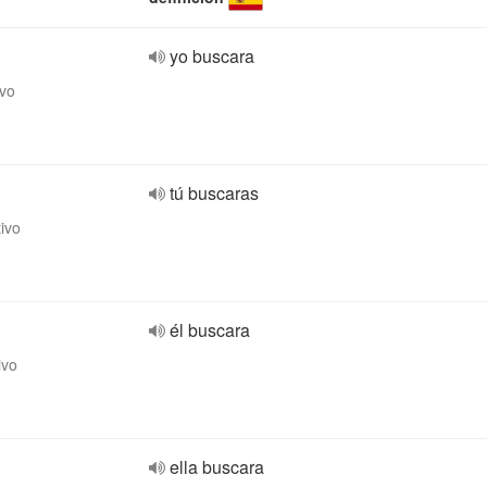
yo buscara
ivo
tú buscaras
tivo
él buscara
ivo
ella buscara