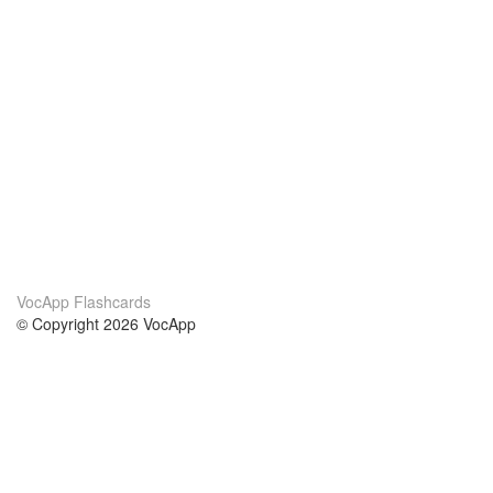
VocApp Flashcards
© Copyright 2026 VocApp
02-798 Mielczarskiego 8/58
Warsaw, Poland (EU)