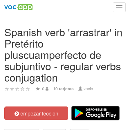
Toggl
navig
Spanish verb 'arrastrar' in
Pretérito
pluscuamperfecto de
subjuntivo - regular verbs
conjugation
0
10 tarjetas
vacio
empezar lección