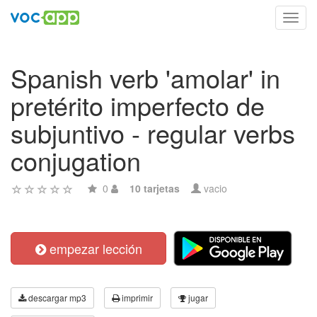
Toggl
navig
Spanish verb 'amolar' in
pretérito imperfecto de
subjuntivo - regular verbs
conjugation
0
10 tarjetas
vacio
empezar lección
descargar mp3
imprimir
jugar