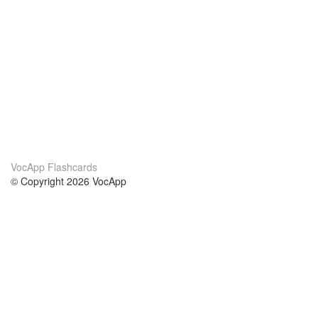
VocApp Flashcards
© Copyright 2026 VocApp
02-798 Mielczarskiego 8/58
Warsaw, Poland (EU)