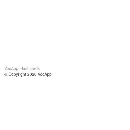
VocApp Flashcards
© Copyright 2026 VocApp
02-798 Mielczarskiego 8/58
Warsaw, Poland (EU)