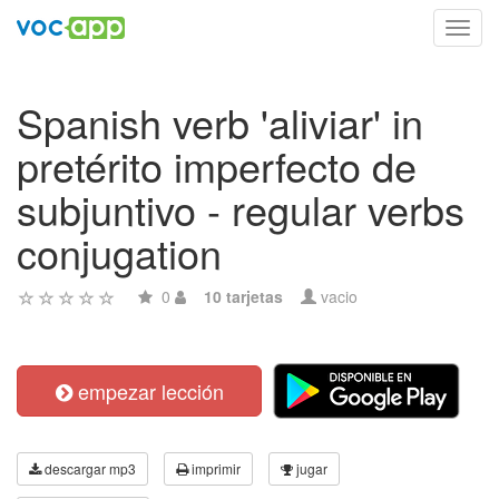
Toggl
navig
Spanish verb 'aliviar' in
pretérito imperfecto de
subjuntivo - regular verbs
conjugation
0
10 tarjetas
vacio
empezar lección
descargar mp3
imprimir
jugar