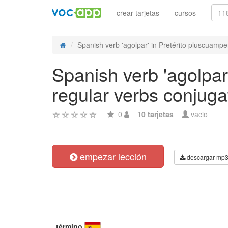
crear tarjetas
cursos
Spanish verb 'agolpar' in Pretérito pluscuamper
Spanish verb 'agolpar
regular verbs conjuga
0
10 tarjetas
vacio
empezar lección
descargar mp
término