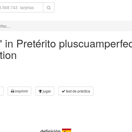
fec...
' in Pretérito pluscuamperfec
tion
3
imprimir
jugar
test de práctica
definición