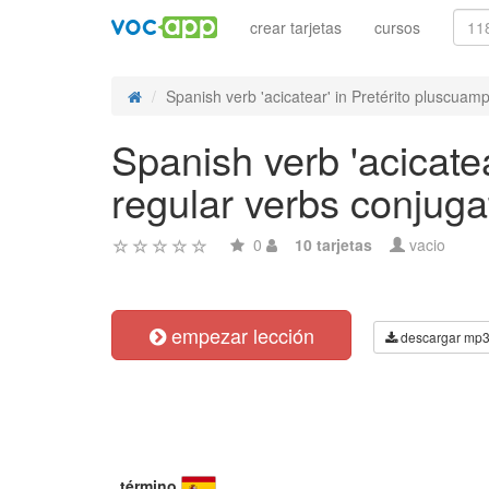
crear tarjetas
cursos
Spanish verb 'acicatear' in Pretérito pluscuampe
Spanish verb 'acicatea
regular verbs conjuga
0
10 tarjetas
vacio
empezar lección
descargar mp
término