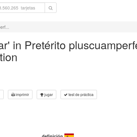
rf...
r' in Pretérito pluscuamperf
tion
3
imprimir
jugar
test de práctica
definición