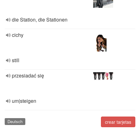
die Station, die Stationen
cichy
still
przesiadać się
um|steigen
Deutsch
crear tarjetas