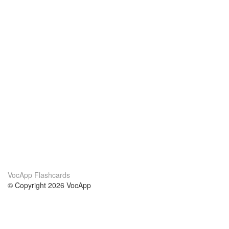
VocApp Flashcards
© Copyright 2026 VocApp
02-798 Mielczarskiego 8/58
Warsaw, Poland (EU)