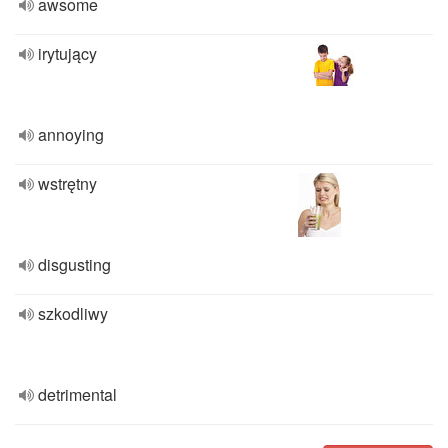
awsome
irytujący
annoying
wstrętny
disgusting
szkodliwy
detrimental