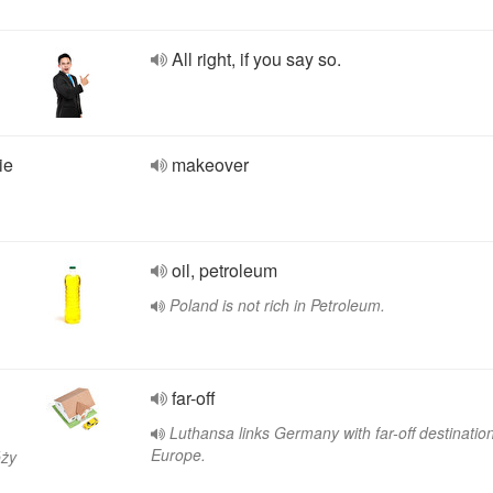
All right, if you say so.
ie
makeover
oil, petroleum
Poland is not rich in Petroleum.
far-off
Luthansa links Germany with far-off destination
Europe.
óży