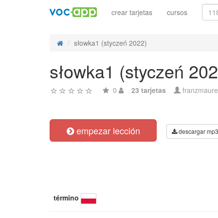
crear tarjetas
cursos
słowka1 (styczeń 2022)
słowka1 (styczeń 202
0
23 tarjetas
franzmaure
empezar lección
descargar mp
término