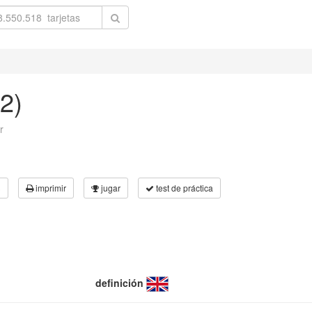
2)
r
3
imprimir
jugar
test de práctica
definición