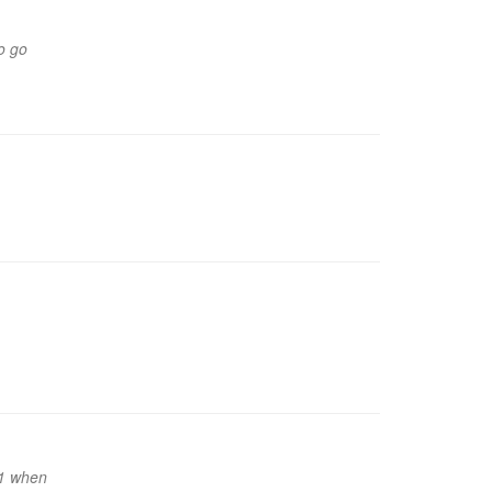
o go
11 when