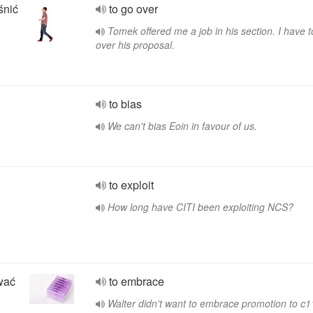
śnić
to go over
Tomek offered me a job in his section. I have t
over his proposal.
to bias
We can't bias Eoin in favour of us.
to exploit
How long have CITI been exploiting NCS?
wać
to embrace
Walter didn't want to embrace promotion to c