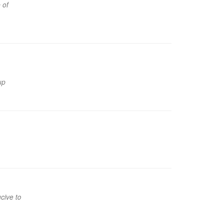
 of
up
cive to