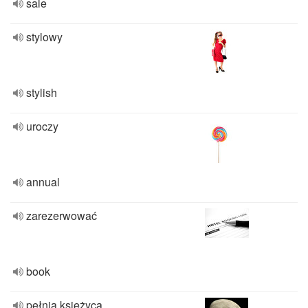
sale
stylowy
stylish
uroczy
annual
zarezerwować
book
pełnia księżyca