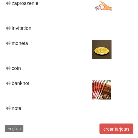
zaproszenie
invitation
moneta
coin
banknot
note
English
crear tarjetas