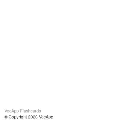
VocApp Flashcards
© Copyright 2026 VocApp
02-798 Mielczarskiego 8/58