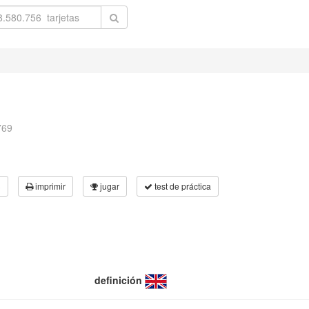
769
3
imprimir
jugar
test de práctica
definición