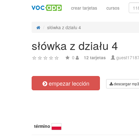
crear tarjetas
cursos
słówka z działu 4
słówka z działu 4
0
12 tarjetas
guest1718
empezar lección
descargar mp
término