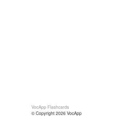
VocApp Flashcards
© Copyright 2026 VocApp
02-798 Mielczarskiego 8/58
Warsaw, Poland (EU)