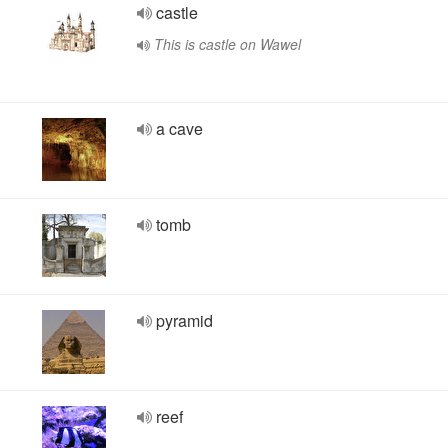
castle
This is castle on Wawel
a cave
tomb
pyramid
reef