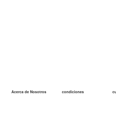
Acerca de Nosotros
condiciones
c
nuestro equipo
100% Garantía
es
blog
política de privacidad
es
prácticas Erasmus+
condiciones
es
prácticas a distancia
GDPR
es