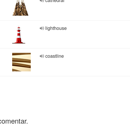
cathedral
lighthouse
coastline
comentar.