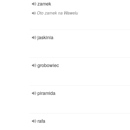
zamek
Oto zamek na Wawelu
jaskinia
grobowiec
piramida
rafa