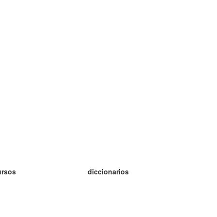
ursos
diccionarios
tudio inglés
tudio alemán
tudio francés
tudio ruso