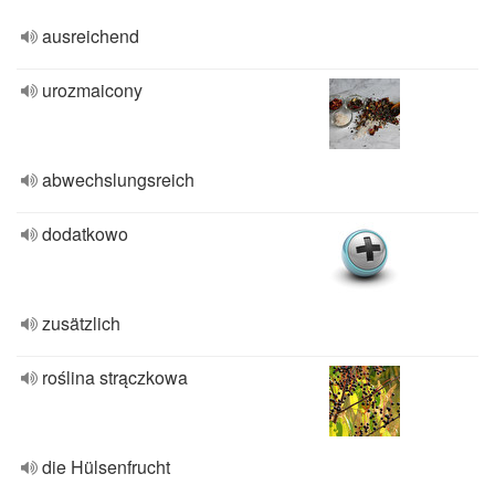
ausreichend
urozmaicony
abwechslungsreich
dodatkowo
zusätzlich
roślina strączkowa
die Hülsenfrucht