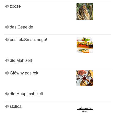
zboże
das Getreide
posiłek/Smacznego!
die Mahlzeit
Główny posiłek
die Hauptmahlzeit
stolica