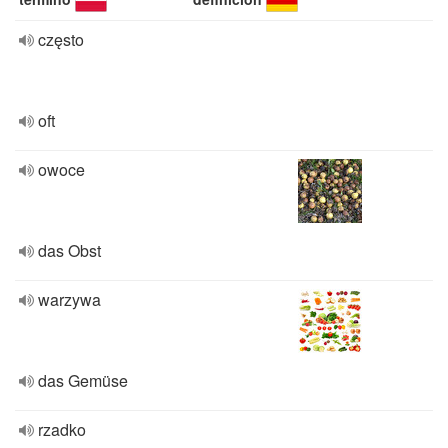
często
oft
owoce
das Obst
warzywa
das Gemüse
rzadko