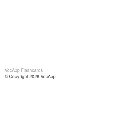
VocApp Flashcards
© Copyright 2026 VocApp
02-798 Mielczarskiego 8/58
Warsaw, Poland (EU)