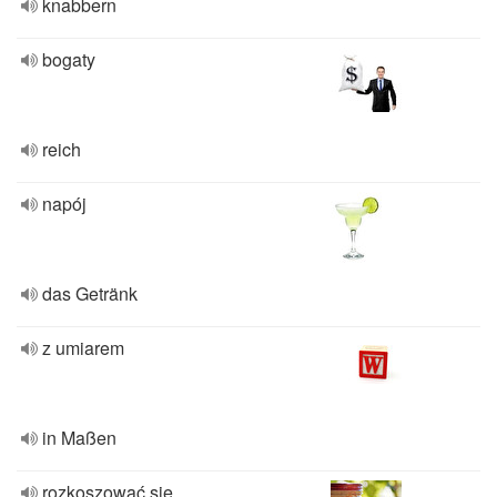
knabbern
bogaty
reich
napój
das Getränk
z umiarem
in Maßen
rozkoszować się