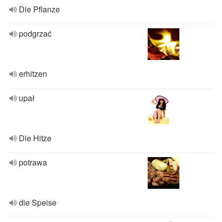
Die Pflanze
podgrzać
erhitzen
upał
Die Hitze
potrawa
die Speise