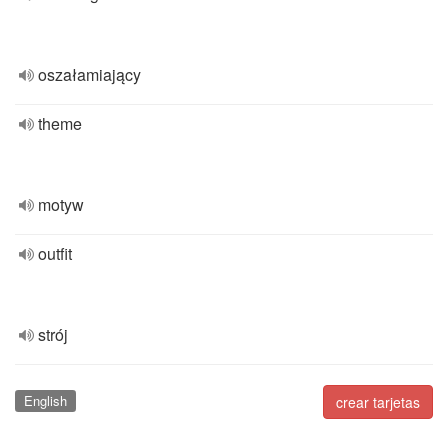
oszałamiający
theme
motyw
outfit
strój
English
crear tarjetas