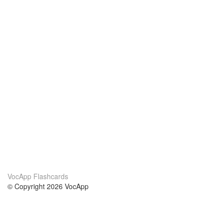
VocApp Flashcards
© Copyright 2026 VocApp
02-798 Mielczarskiego 8/58
Warsaw, Poland (EU)