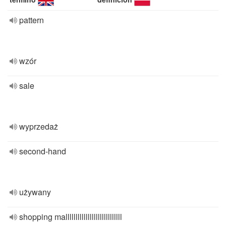
pattern
wzór
sale
wyprzedaż
second-hand
używany
shopping mallllllllllllllllllllllllllll