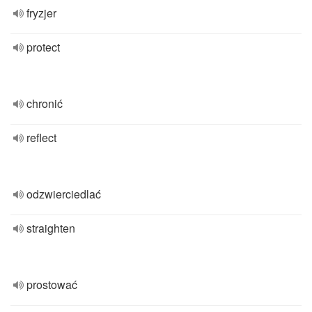
fryzjer
protect
chronić
reflect
odzwierciedlać
straighten
prostować