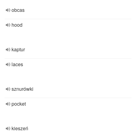
obcas
hood
kaptur
laces
sznurówki
pocket
kieszeń