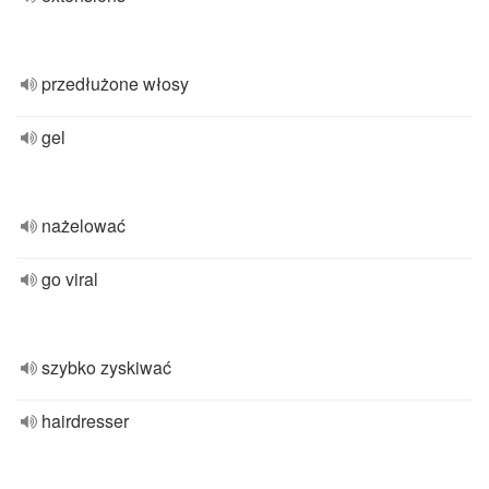
przedłużone włosy
gel
nażelować
go viral
szybko zyskiwać
hairdresser