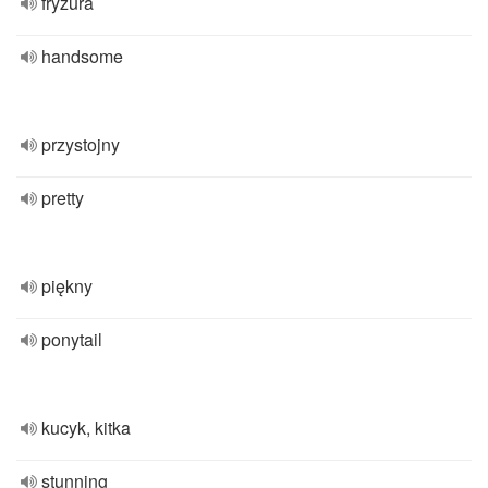
fryzura
handsome
przystojny
pretty
piękny
ponytail
kucyk, kitka
stunning