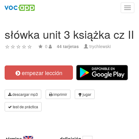
Toggl
navig
słówka unit 3 książka cz II
0
44 tarjetas
trychlewski
empezar lección
descargar mp3
imprimir
jugar
test de práctica
término
definición