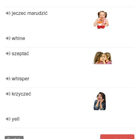
jeczec marudzić
whine
szeptać
whisper
krzyczeć
yell