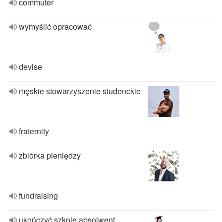
commuter
wymyślić opracować
devise
męskie stowarzyszenie studenckie
fraternity
zbiórka pieniędzy
fundraising
ukończyć szkole absolwent