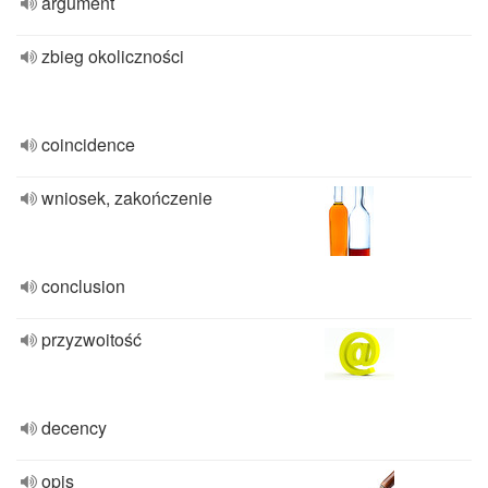
argument
zbieg okoliczności
coincidence
wniosek, zakończenie
conclusion
przyzwoitość
decency
opis