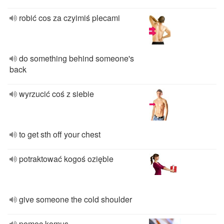
robić cos za czyimiś plecami
do something behind someone's
back
wyrzucić coś z siebie
to get sth off your chest
potraktować kogoś ozięble
give someone the cold shoulder
pomoc komus