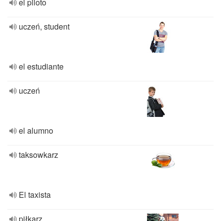
el piloto
uczeń, student
el estudiante
uczeń
el alumno
taksowkarz
El taxista
piłkarz