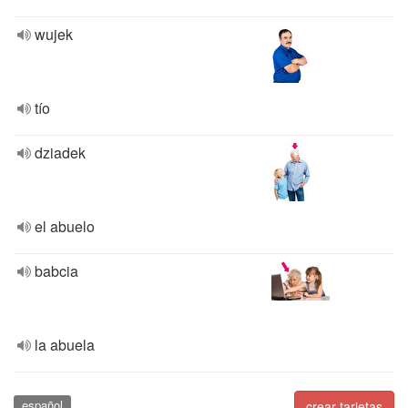
wujek
tío
dziadek
el abuelo
babcia
la abuela
español
crear tarjetas