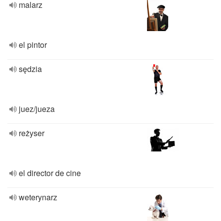
malarz
el pintor
sędzia
juez/jueza
reżyser
el director de cine
weterynarz