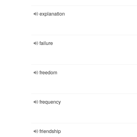
explanation
failure
freedom
frequency
friendship