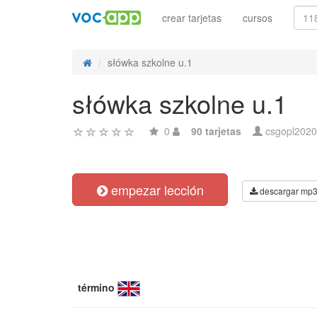
crear tarjetas
cursos
słówka szkolne u.1
słówka szkolne u.1
0
90 tarjetas
csgopl2020
empezar lección
descargar mp
término