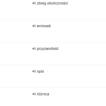
zbieg okoliczności
wniosek
przyzwoitość
opis
różnica