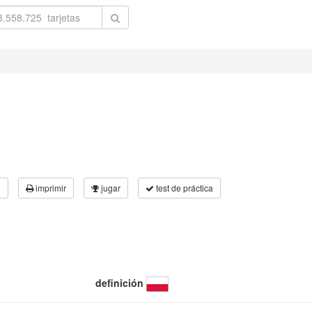
3
imprimir
jugar
test de práctica
definición