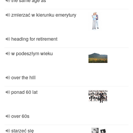
the same age as
zmierzać w kierunku emerytury
heading for retirement
w podeszłym wieku
over the hill
ponad 60 lat
over 60s
starzeć się