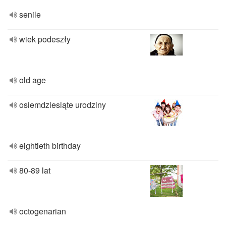
senile
wiek podeszły
old age
osiemdziesiąte urodziny
eightieth birthday
80-89 lat
octogenarian