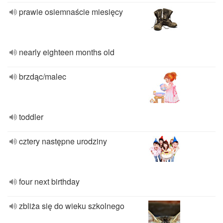
prawie osiemnaście miesięcy
nearly eighteen months old
brzdąc/malec
toddler
cztery następne urodziny
four next birthday
zbliża się do wieku szkolnego