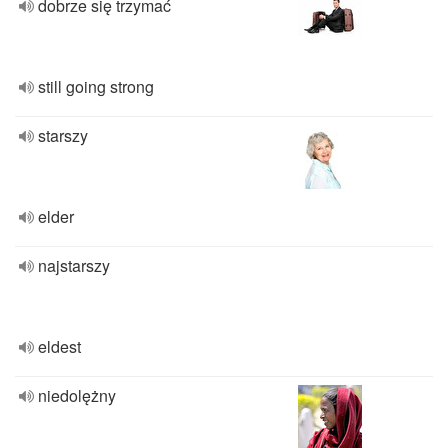
dobrze się trzymać
still going strong
starszy
elder
najstarszy
eldest
niedolężny