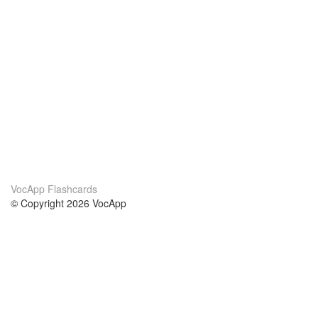
VocApp Flashcards
© Copyright 2026 VocApp
02-798 Mielczarskiego 8/58
Warsaw, Poland (EU)