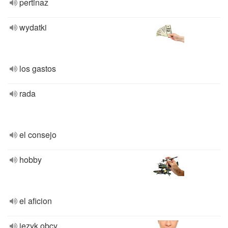
pertinaz
wydatki
los gastos
rada
el consejo
hobby
el aficion
język obcy