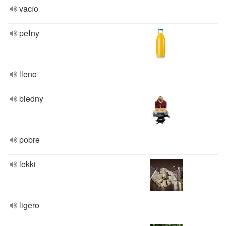
vacío
pełny
lleno
biedny
pobre
lekki
ligero