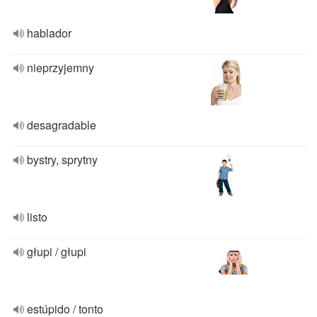
hablador
nieprzyjemny
desagradable
bystry, sprytny
listo
głupi / głupi
estúpido / tonto