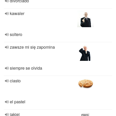
divorciado
kawaler
soltero
zawsze mi się zapomina
siempre se olvida
ciasto
el pastel
jakiej