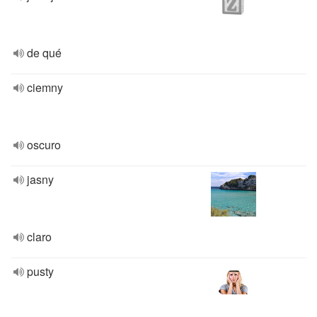
de qué
ciemny
oscuro
jasny
claro
pusty