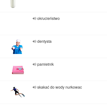
okrucieństwo
dentysta
pamietnik
skakać do wody nurkowac