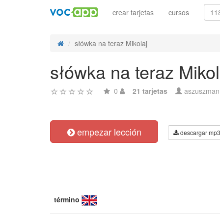
crear tarjetas
cursos
słówka na teraz Mikolaj
słówka na teraz Mikol
0
21 tarjetas
aszuszman
empezar lección
descargar mp
término