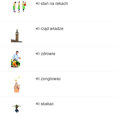
stań na rekach
rząd władze
zdrowie
zonglowac
skakac