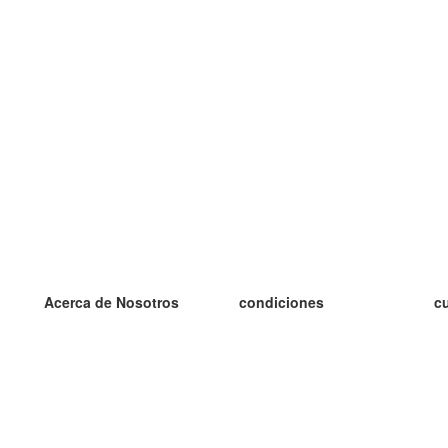
Acerca de Nosotros
condiciones
c
nuestro equipo
100% Garantía
es
blog
política de privacidad
es
prácticas Erasmus+
condiciones
es
prácticas a distancia
GDPR
es
es
Contacto
Más
es
contáctanos
tarjetas nuevas