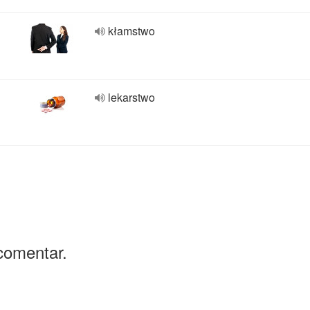
kłamstwo
lekarstwo
comentar.