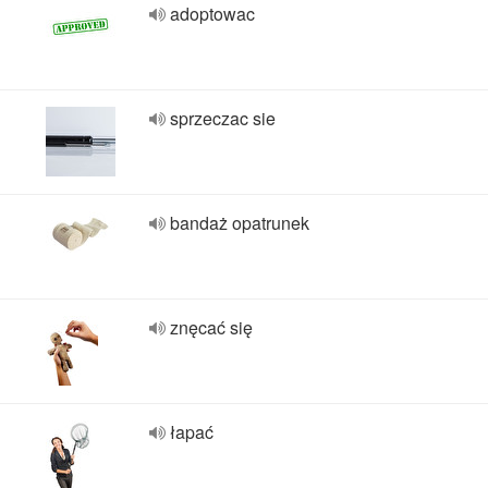
adoptowac
sprzeczac sie
bandaż opatrunek
znęcać się
łapać