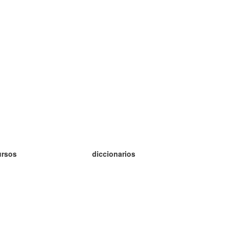
ursos
diccionarios
tudio inglés
tudio alemán
tudio francés
tudio ruso
tudio noruego
tudio sueco