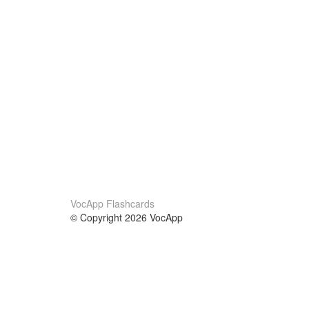
VocApp Flashcards
© Copyright 2026 VocApp
02-798 Mielczarskiego 8/58
Warsaw, Poland (EU)