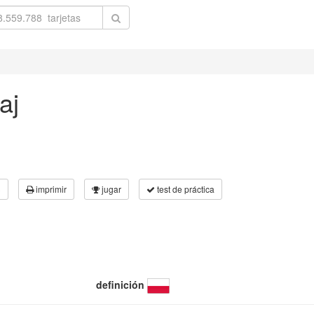
aj
3
imprimir
jugar
test de práctica
definición