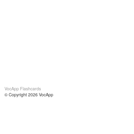
VocApp Flashcards
© Copyright 2026 VocApp
02-798 Mielczarskiego 8/58
Warsaw, Poland (EU)