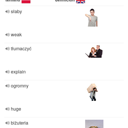
słaby
weak
tłumaczyć
explain
ogromny
huge
biżuteria