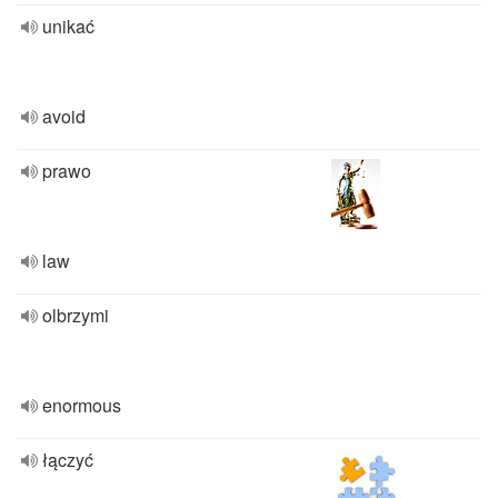
unikać
avoid
prawo
law
olbrzymi
enormous
łączyć