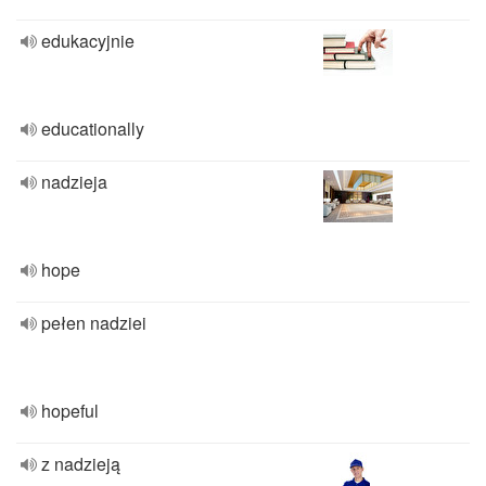
edukacyjnie
educationally
nadzieja
hope
pełen nadziei
hopeful
z nadzieją