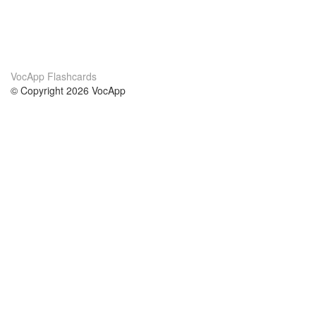
VocApp Flashcards
© Copyright 2026 VocApp
02-798 Mielczarskiego 8/58
Warsaw, Poland (EU)
Acerca de Nosotros
condiciones
nuestro equipo
100% Garantía
blog
política de privacidad
prácticas Erasmus+
condiciones