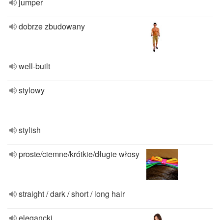
jumper
dobrze zbudowany
well-built
stylowy
stylish
proste/ciemne/krótkie/długie włosy
straight / dark / short / long hair
elegancki