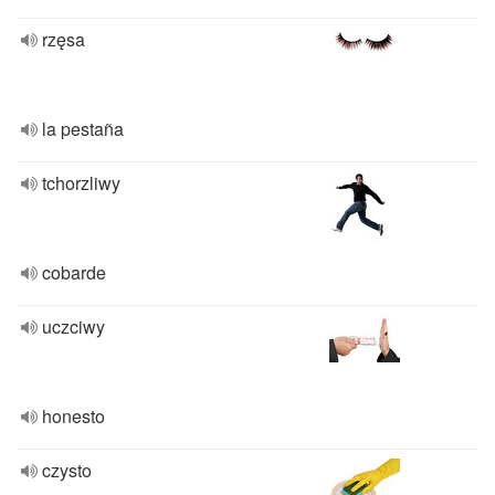
rzęsa
la pestaña
tchorzliwy
cobarde
uczciwy
honesto
czysto