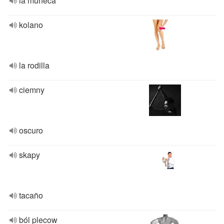
la muñeca
kolano
la rodilla
ciemny
oscuro
skapy
tacaño
ból plecow