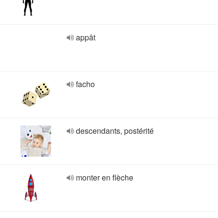
appât
facho
descendants, postérité
monter en flèche