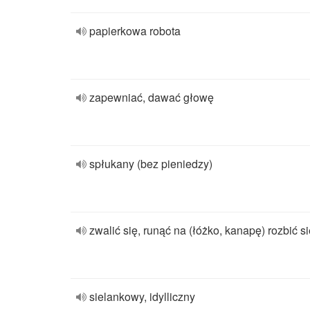
papierkowa robota
zapewniać, dawać głowę
spłukany (bez pieniedzy)
zwalić się, runąć na (łóżko, kanapę) rozbić s
sielankowy, idylliczny