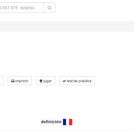
3
imprimir
jugar
test de práctica
definición