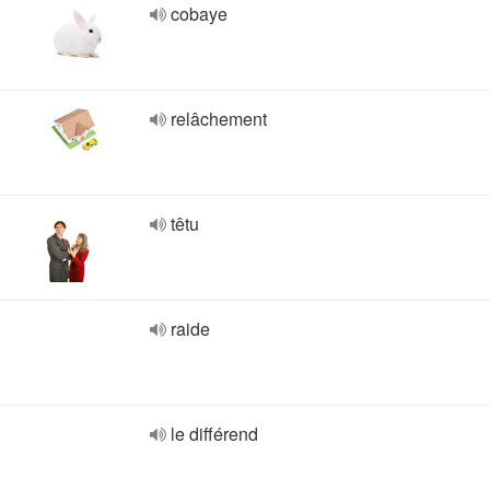
cobaye
relâchement
têtu
raide
le différend