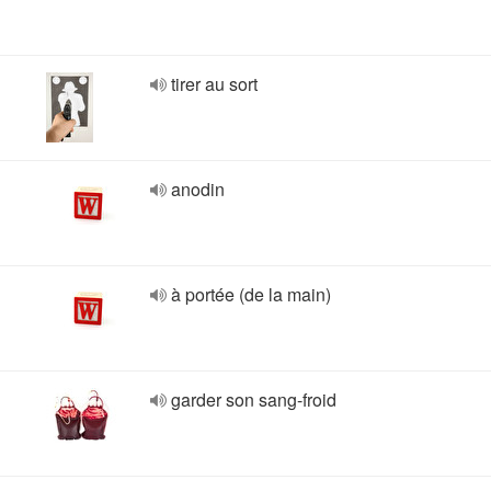
tirer au sort
anodin
à portée (de la main)
garder son sang-froid