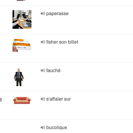
paperasse
fisher son billet
fauché
ię
s'affaler sur
bucolique