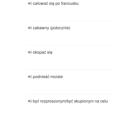
całować się po francusku
zabawny (potocznie)
okopać się
podnieść morale
być rozproszonym/być skupionym na celu