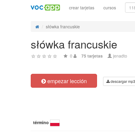
crear tarjetas
cursos
słówka francuskie
słówka francuskie
0
75 tarjetas
jenadto
empezar lección
descargar mp
término