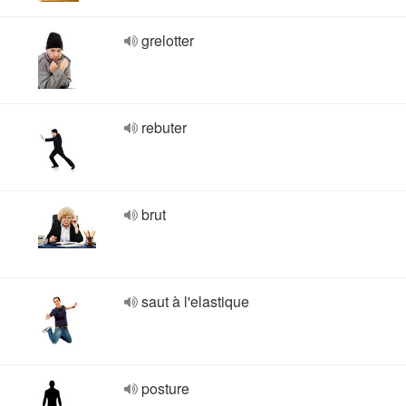
grelotter
rebuter
brut
saut à l'elastique
posture