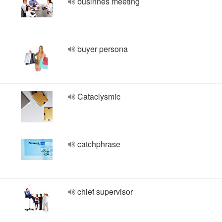
businnes meeting
buyer persona
Cataclysmic
catchphrase
chief supervisor