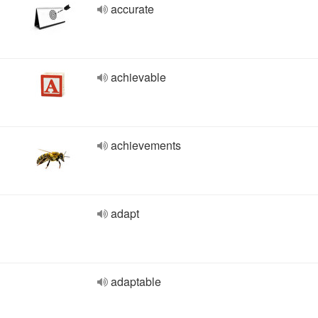
accurate
achievable
achievements
adapt
adaptable