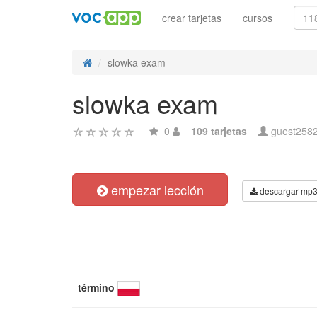
crear tarjetas
cursos
slowka exam
slowka exam
0
109 tarjetas
guest258
empezar lección
descargar mp
término