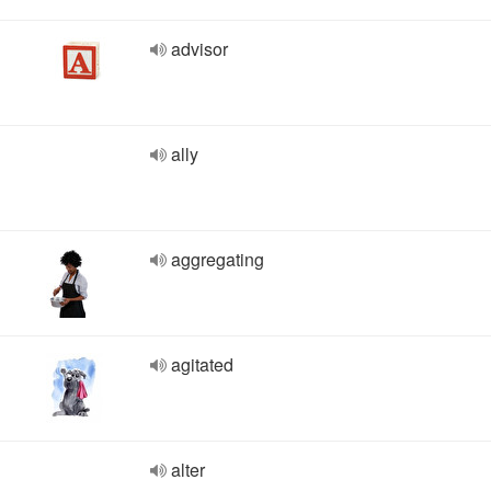
advisor
ally
aggregating
agitated
alter