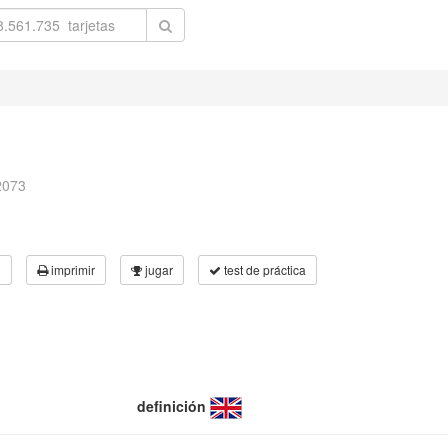
2073
3
imprimir
jugar
test de práctica
definición