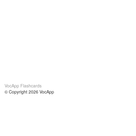
VocApp Flashcards
© Copyright 2026 VocApp
02-798 Mielczarskiego 8/58
Warsaw, Poland (EU)