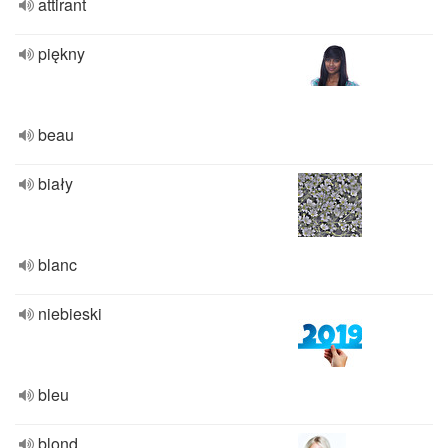
attirant
piękny
beau
biały
blanc
niebieski
bleu
blond