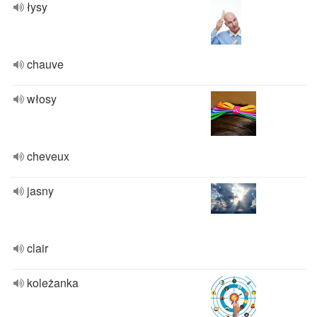
łysy
chauve
włosy
cheveux
jasny
clair
koleżanka