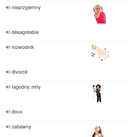
nieprzyjemny
désagréable
rozwodnik
divorcé
łagodny, miły
doux
zabawny