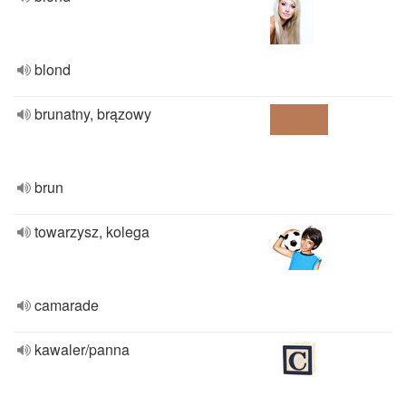
blond
brunatny, brązowy
brun
towarzysz, kolega
camarade
kawaler/panna