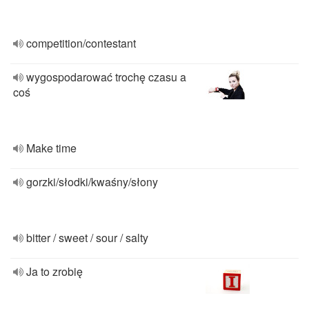
competition/contestant
wygospodarować trochę czasu a
coś
Make time
gorzki/słodki/kwaśny/słony
bitter / sweet / sour / salty
Ja to zrobię