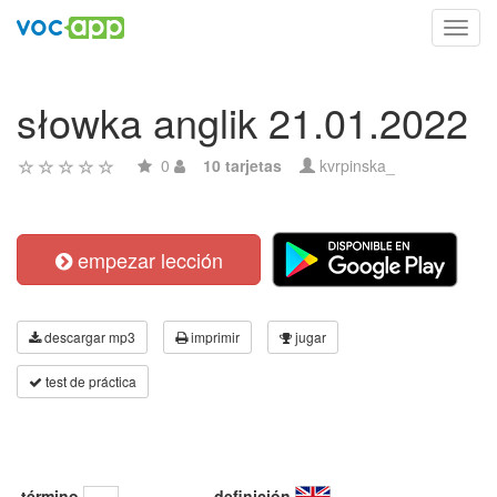
Toggl
navig
słowka anglik 21.01.2022
0
10 tarjetas
kvrpinska_
empezar lección
descargar mp3
imprimir
jugar
test de práctica
término
definición