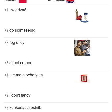
zwiedzać
go sightseeing
róg ulicy
street corner
nie mam ochoty na
I don't fancy
konkurs/uczestnik