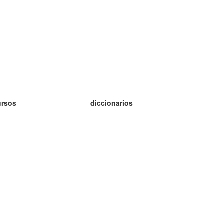
ursos
diccionarios
tudio inglés
tudio alemán
tudio francés
tudio ruso
tudio noruego
tudio sueco