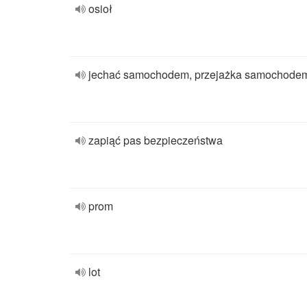
osioł
jechać samochodem, przejażka samochode
zapiąć pas bezpieczeństwa
prom
lot