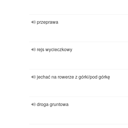
przeprawa
rejs wycieczkowy
jechać na rowerze z górki/pod górkę
droga gruntowa