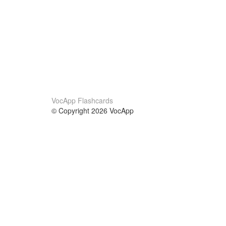
VocApp Flashcards
© Copyright 2026 VocApp
02-798 Mielczarskiego 8/58
Warsaw, Poland (EU)