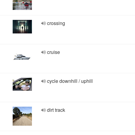
crossing
cruise
cycle downhill / uphill
dirt track