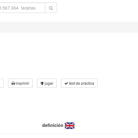
3
imprimir
jugar
test de práctica
definición