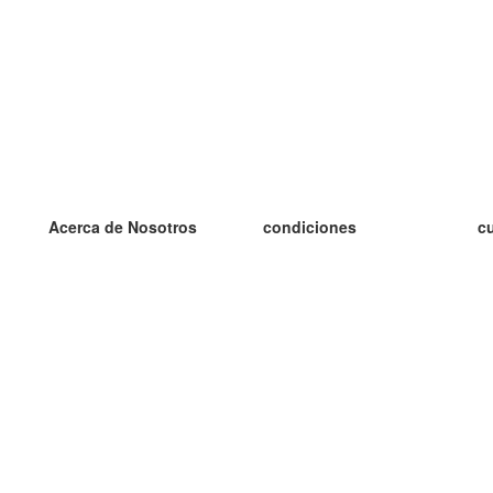
Acerca de Nosotros
condiciones
c
nuestro equipo
100% Garantía
es
blog
política de privacidad
es
prácticas Erasmus+
condiciones
es
prácticas a distancia
GDPR
es
es
Contacto
Más
es
contáctanos
tarjetas nuevas
algunos blogs
Ayuda
catálogo
Preguntas frecuentes