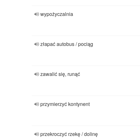
wypożyczalnia
złapać autobus / pociąg
zawalić się, runąć
przymierzyć kontynent
przekroczyć rzekę / dolinę