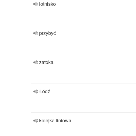
lotnisko
przybyć
zatoka
Łódź
kolejka liniowa