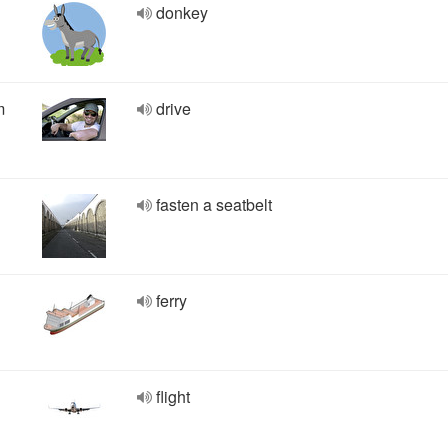
donkey
m
drive
fasten a seatbelt
ferry
flight