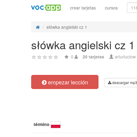
crear tarjetas
cursos
słówka angielski cz 1
słówka angielski cz 1
0
20 tarjetas
arturluciow
empezar lección
descargar mp
término