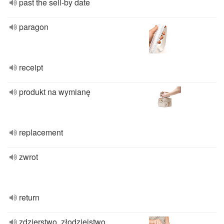
past the sell-by date
paragon
receipt
produkt na wymianę
replacement
zwrot
return
zdzierstwo, złodziejstwo