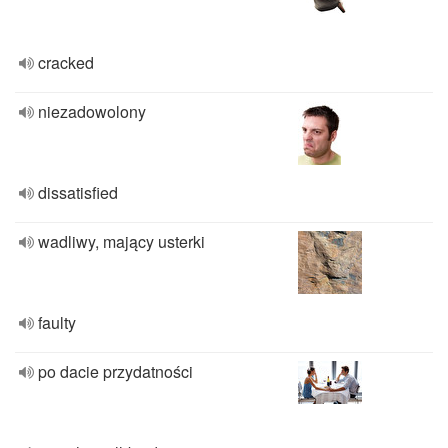
cracked
niezadowolony
dissatisfied
wadliwy, mający usterki
faulty
po dacie przydatności