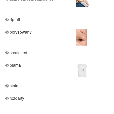
rip-off
porysowany
scratched
plama
stain
rozdarty