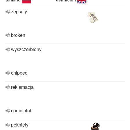
zepsuty
broken
wyszczerbiony
chipped
reklamacja
complaint
pęknięty