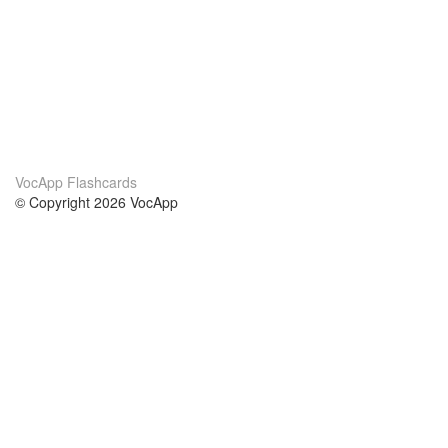
VocApp Flashcards
© Copyright 2026 VocApp
02-798 Mielczarskiego 8/58
Warsaw, Poland (EU)
Acerca de Nosotros
condiciones