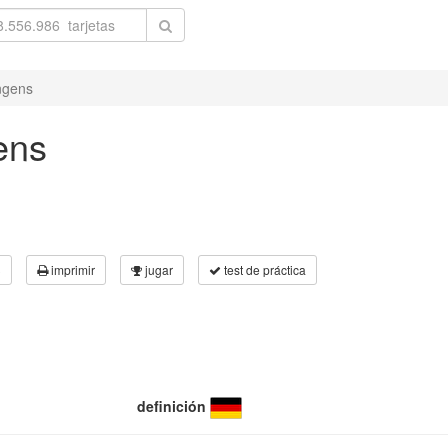
ngens
ens
3
imprimir
jugar
test de práctica
definición