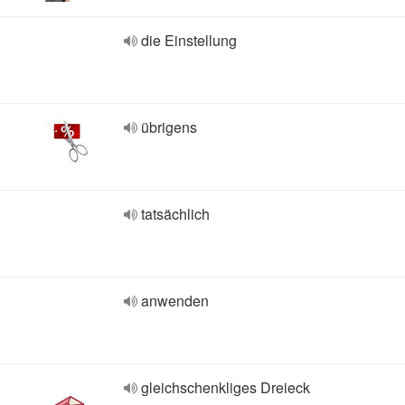
die Einstellung
übrigens
tatsächlich
anwenden
gleichschenkliges Dreieck