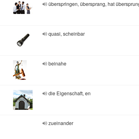
überspringen, übersprang, hat überspru
quasi, scheinbar
beinahe
die Eigenschaft, en
zueinander