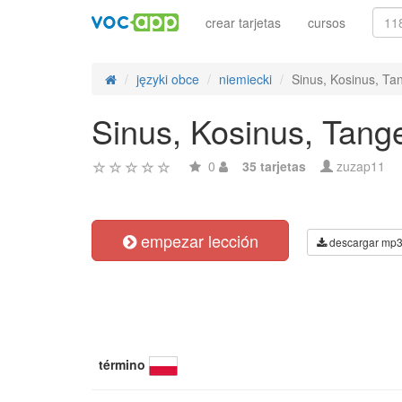
crear tarjetas
cursos
języki obce
niemiecki
Sinus, Kosinus, Ta
Sinus, Kosinus, Tang
0
35 tarjetas
zuzap11
empezar lección
descargar mp
término